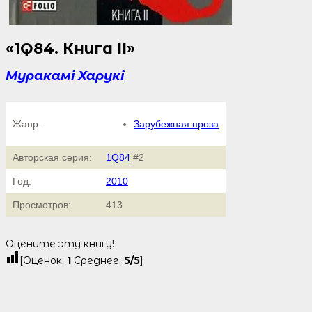
«1Q84. Книга ІІ»
Муракамі Харукі
Жанр:
Зарубежная проза
Авторская серия:
1Q84
#2
Год:
2010
Просмотров:
413
Оцените эту книгу!
[Оценок:
1
Среднее:
5
/5
]