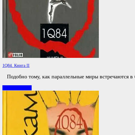
1Q84. Книга ІІ
Подобно тому, как параллельные миры встречаются в 
1Q84.
Читайте далее
Книга
ІІ