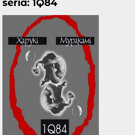
seria:
1Q84