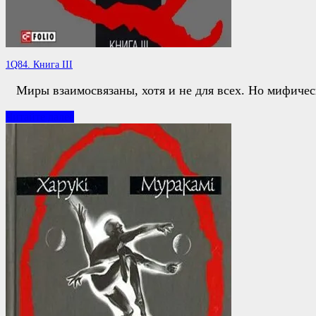
1Q84. Книга ІІІ
Миры взаимосвязаны, хотя и не для всех. Но мифичес
1Q84.
Читайте далее
Книга
ІІІ