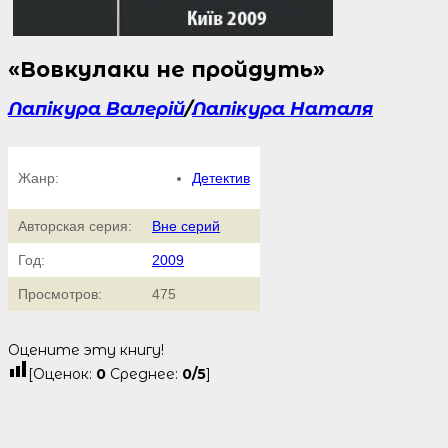
«Вовкулаки не пройдуть»
Лапікура Валерій
/
Лапікура Наталя
Жанр:
Детектив
Авторская серия:
Вне серий
Год:
2009
Просмотров:
475
Оцените эту книгу!
[Оценок:
0
Среднее:
0
/5
]