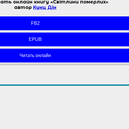
ать онлайн книгу «Світлини померлих»
автор
Кунц Дін
FB2
EPUB
Читать онлайн