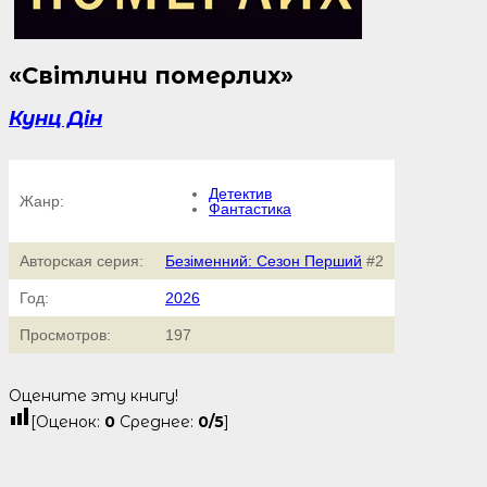
«Світлини померлих»
Кунц Дін
Детектив
Жанр:
Фантастика
Авторская серия:
Безіменний: Сезон Перший
#2
Год:
2026
Просмотров:
197
Оцените эту книгу!
[Оценок:
0
Среднее:
0
/5
]