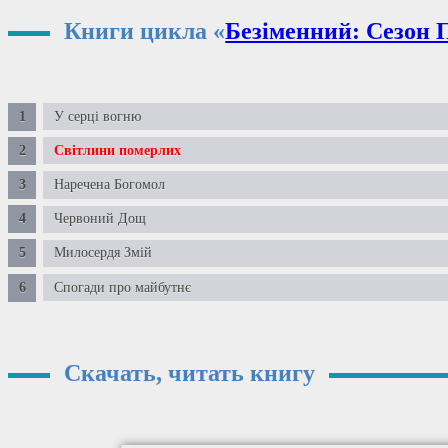
Книги цикла «
Безіменний: Сезон
У серці вогню
Світлини померлих
Наречена Богомол
Червоний Дощ
Милосердя Змій
Спогади про майбутнє
Скачать, читать книгу