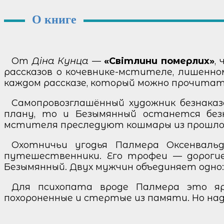
О книге
От
Діна Кунца
—
«Світлини померлих»
,
рассказов о кочевнике-мстителе, лишенно
каждом рассказе, который можно прочитат
Самопровозглашённый художник безнака
плану, то и Безымянный останется без
мстителя преследуют кошмары из прошлог
Охотничьи угодья Палмера Оксенвал
путешественники. Его трофеи — дорогие
Безымянный. Двух мужчин объединяет одно:
Для психопата вроде Палмера это ярк
похороненные и стертые из памяти. Но над