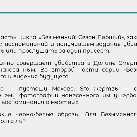
 часть цикла «Безіменний: Сезон Перший», з
м воспоминаний и получившем задание уби
ь или прослушать за один присест.
занно совершает убийства в Долине Смерт
наказанным. Во второй части серии «Без
о и видения будущего.
ьда — пустоши Мохаве. Его жертвы — 
 ему фотографии нанесенного им ущерба.
 воспоминания о мертвых.
ие черно-белые образы. Для Безымянног
олго ли?