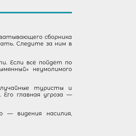
ахватывающего сборника
вать. Следите за ним в
и. Если всё пойдёт по
ымянный» неумолимого
случайные туристы и
 Его главная угроза —
о — видения насилия,