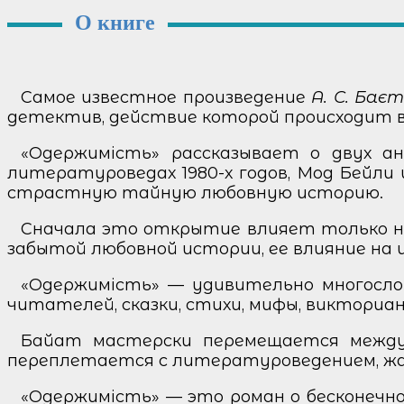
О книге
Самое известное произведение
А. С. Бає
детектив, действие которой происходит в д
«Одержимість» рассказывает о двух а
литературоведах 1980-х годов, Мод Бейли
страстную тайную любовную историю.
Сначала это открытие влияет только на 
забытой любовной истории, ее влияние на 
«Одержимість» — удивительно многослой
читателей, сказки, стихи, мифы, викториа
Байат мастерски перемещается между 
переплетается с литературоведением, жа
«Одержимість» — это роман о бесконечном