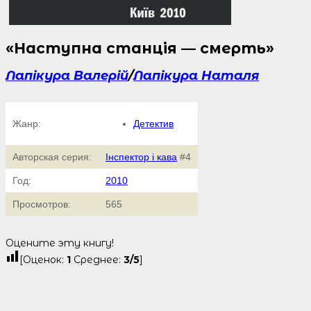
«Наступна станція — смерть»
Лапікура Валерій
/
Лапікура Наталя
Жанр:
Детектив
Авторская серия:
Інспектор і кава
#4
Год:
2010
Просмотров:
565
Оцените эту книгу!
[Оценок:
1
Среднее:
3
/5
]