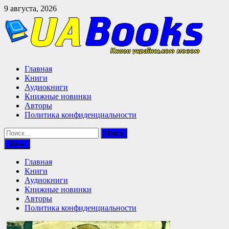
Перейти
9 августа, 2026
к
содержимому
Главная
Книги
Аудиокниги
Книжные новинки
Авторы
Политика конфиденциальности
Найти:
Меню
Главная
Книги
Аудиокниги
Книжные новинки
Авторы
Политика конфиденциальности