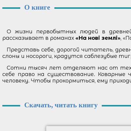
О книге
О жизни первобытных людей в древней
рассказывает в романах
«На нові землі»
, «
Представь себе, дорогой читатель, древ
слоны и носороги, крадутся саблезубые ти
Сотни тысяч лет отделяют нас от тех в
себе право на существование. Коварные ч
человеку. Чтобы прокормиться, ему приход
Скачать, читать книгу