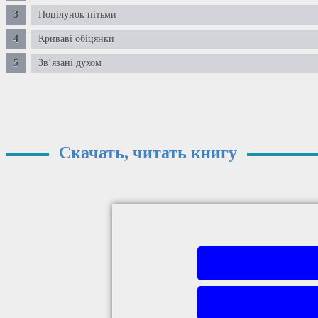
Поцілунок пітьми
Криваві обіцянки
Зв’язані духом
Скачать, читать книгу