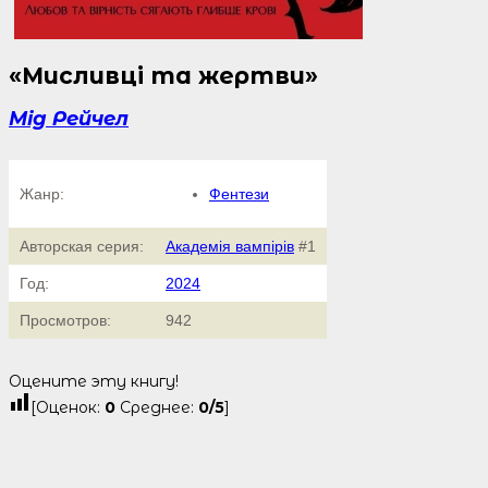
«Мисливці та жертви»
Мід Рейчел
Жанр:
Фентези
Авторская серия:
Академія вампірів
#1
Год:
2024
Просмотров:
942
Оцените эту книгу!
[Оценок:
0
Среднее:
0
/5
]