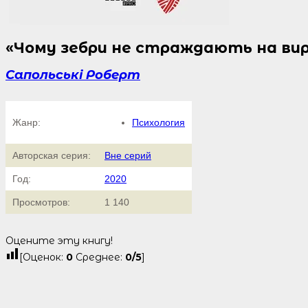
«Чому зебри не страждають на ви
Сапольські Роберт
Жанр:
Психология
Авторская серия:
Вне серий
Год:
2020
Просмотров:
1 140
Оцените эту книгу!
[Оценок:
0
Среднее:
0
/5
]