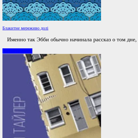
Блакитне мереживо долі
Именно так Эбби обычно начинала рассказ о том дне,
Блакитне
Читайте далее
мереживо
долі