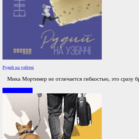
Рудий на узбіччі
Мика Мортимер не отличается гибкостью, это сразу бр
Рудий
Читайте далее
на
узбіччі