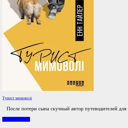
Турист мимоволі
После потери сына скучный автор путеводителей для 
Турист
Читайте далее
мимоволі