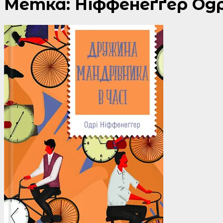
Метка:
Ніффенеґґер Одр