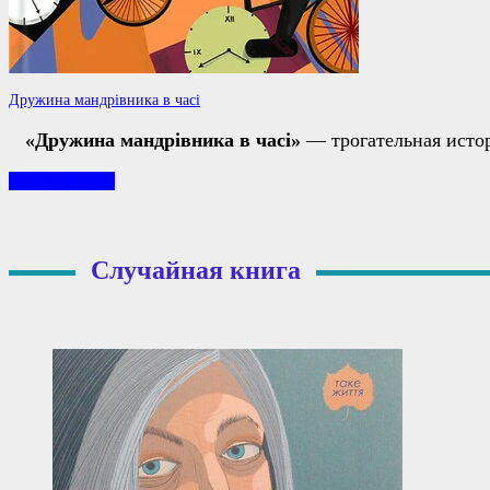
Дружина мандрівника в часі
«Дружина мандрівника в часі»
— трогательная истор
Дружина
Читайте далее
мандрівника
в
часі
Случайная книга