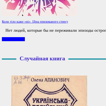
Коли тіло каже «ні». Ціна прихованого стресу
Нет людей, которые бы не переживали эпизоды остро
Коли
Читайте далее
тіло
каже
«ні».
Ціна
Случайная книга
прихованого
стресу